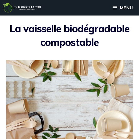
Aller
MENU
au
contenu
La vaisselle biodégradable
compostable