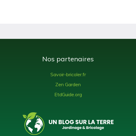
Nos partenaires
Savoir-bricoler.fr
Zen Garden
EtdGuide.org